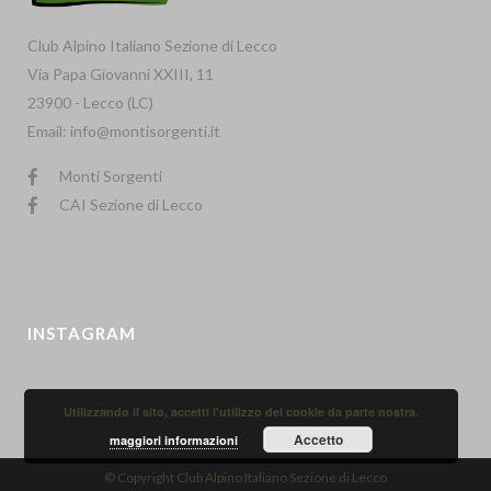
Club Alpino Italiano Sezione di Lecco
Via Papa Giovanni XXIII, 11
23900 - Lecco (LC)
Email: info@montisorgenti.it
Monti Sorgenti
CAI Sezione di Lecco
INSTAGRAM
Utilizzando il sito, accetti l'utilizzo dei cookie da parte nostra.
Accetto
maggiori informazioni
© Copyright Club Alpino Italiano Sezione di Lecco