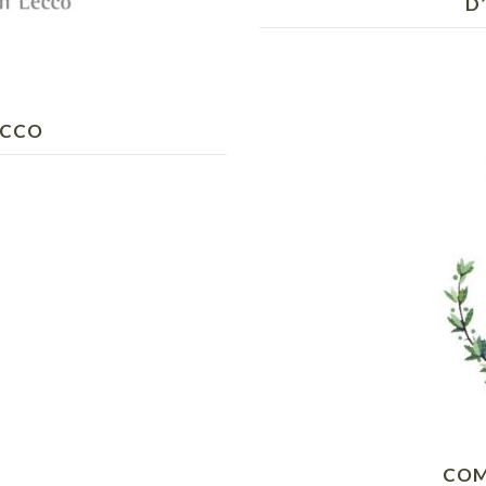
D
ECCO
COM