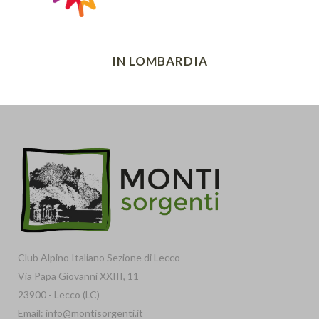
IN LOMBARDIA
Club Alpino Italiano Sezione di Lecco
Via Papa Giovanni XXIII, 11
23900 - Lecco (LC)
Email: info@montisorgenti.it