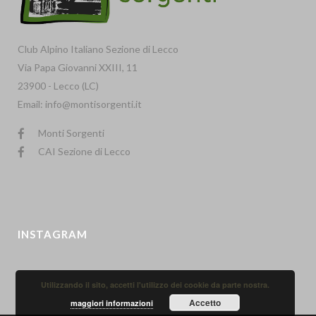
Club Alpino Italiano Sezione di Lecco
Via Papa Giovanni XXIII, 11
23900 - Lecco (LC)
Email: info@montisorgenti.it
Monti Sorgenti
CAI Sezione di Lecco
INSTAGRAM
Utilizzando il sito, accetti l'utilizzo dei cookie da parte nostra.
Accetto
maggiori informazioni