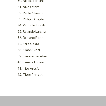
30. Nicola Tondini
31. Nives Meroi
32. Paolo Marazzi
33. Philipp Angelo
34. Roberto Iannilli
35. Rolando Larcher
36. Romano Benet
37. Saro Costa
38. Simon Gietl
39. Simone Pedeferri
40. Tamara Lunger
41. Tito Arosio
42. Titus Prinoth.