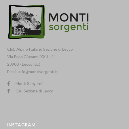
Club Alpino Italiano Sezione di Lecco
Via Papa Giovanni XXIII, 11
23900 - Lecco (LC)
Email: info@montisorgenti.it
Monti Sorgenti
CAI Sezione di Lecco
INSTAGRAM